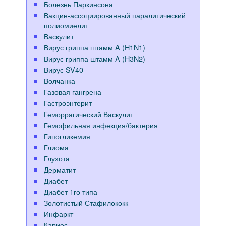
Болезнь Паркинсона
Вакцин-ассоциированный паралитический
полиомиелит
Васкулит
Вирус гриппа штамм A (H1N1)
Вирус гриппа штамм A (H3N2)
Вирус SV40
Волчанка
Газовая гангрена
Гастроэнтерит
Геморрагический Васкулит
Гемофильная инфекция/бактерия
Гипогликемия
Глиома
Глухота
Дерматит
Диабет
Диабет 1го типа
Золотистый Стафилококк
Инфаркт
Кариес