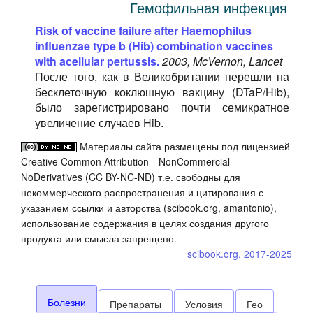
Гемофильная инфекция
Risk of vaccine failure after Haemophilus
influenzae type b (Hib) combination vaccines
with acellular pertussis.
2003, McVernon, Lancet
После того, как в Великобритании перешли на
бесклеточную коклюшную вакцину (DTaP/Hib),
было зарегистрировано почти семикратное
увеличение случаев Hib.
Материалы сайта размещены под лицензией
Creative Common Attribution—NonCommercial—
NoDerivatives (CC BY-NC-ND) т.е. свободны для
некоммерческого распространения и цитирования с
указанием ссылки и авторства (scibook.org, amantonio),
использование содержания в целях создания другого
продукта или смысла запрещено.
scibook.org, 2017-2025
Болезни
Препараты
Условия
Гео