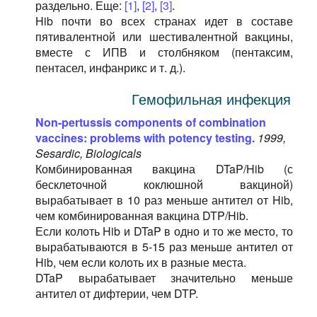
раздельно. Еще:
[1]
,
[2]
,
[3]
.
Hib почти во всех странах идет в составе
пятивалентной или шестивалентной вакцины,
вместе с ИПВ и столбняком (пентаксим,
пентасел, инфанрикс и т. д.).
Гемофильная инфекция
Non-pertussis components of combination
vaccines: problems with potency testing.
1999,
Sesardic, Biologicals
Комбинированная вакцина DTaP/Hib (с
бесклеточной коклюшной вакциной)
вырабатывает в 10 раз меньше антител от Hib,
чем комбинированная вакцина DTP/Hib.
Если колоть Hib и DTaP в одно и то же место, то
вырабатываются в 5-15 раз меньше антител от
Hib, чем если колоть их в разные места.
DTaP вырабатывает значительно меньше
антител от дифтерии, чем DTP.