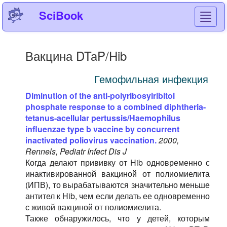
SciBook
Toggl
navig
Вакцина DTaP/Hib
Гемофильная инфекция
Diminution of the anti-polyribosylribitol
phosphate response to a combined diphtheria-
tetanus-acellular pertussis/Haemophilus
influenzae type b vaccine by concurrent
inactivated poliovirus vaccination.
2000,
Rennels, Pediatr Infect Dis J
Когда делают прививку от Hib одновременно с
инактивированной вакциной от полиомиелита
(ИПВ), то вырабатываются значительно меньше
антител к Hib, чем если делать ее одновременно
с живой вакциной от полиомиелита.
Также обнаружилось, что у детей, которым