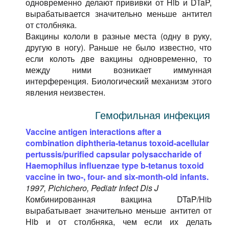
одновременно делают прививки от Hib и DTaP,
вырабатывается значительно меньше антител
от столбняка.
Вакцины кололи в разные места (одну в руку,
другую в ногу). Раньше не было известно, что
если колоть две вакцины одновременно, то
между ними возникает иммунная
интерференция. Биологический механизм этого
явления неизвестен.
Гемофильная инфекция
Vaccine antigen interactions after a
combination diphtheria-tetanus toxoid-acellular
pertussis/purified capsular polysaccharide of
Haemophilus influenzae type b-tetanus toxoid
vaccine in two-, four- and six-month-old infants.
1997, Pichichero, Pediatr Infect Dis J
Комбинированная вакцина DTaP/Hib
вырабатывает значительно меньше антител от
Hib и от столбняка, чем если их делать