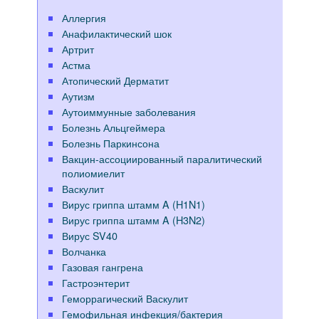
Аллергия
Анафилактический шок
Артрит
Астма
Атопический Дерматит
Аутизм
Аутоиммунные заболевания
Болезнь Альцгеймера
Болезнь Паркинсона
Вакцин-ассоциированный паралитический
полиомиелит
Васкулит
Вирус гриппа штамм A (H1N1)
Вирус гриппа штамм A (H3N2)
Вирус SV40
Волчанка
Газовая гангрена
Гастроэнтерит
Геморрагический Васкулит
Гемофильная инфекция/бактерия