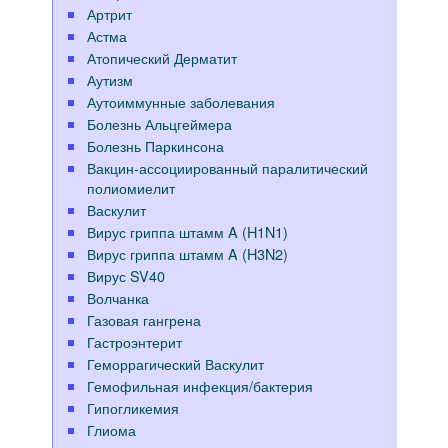
Артрит
Астма
Атопический Дерматит
Аутизм
Аутоиммунные заболевания
Болезнь Альцгеймера
Болезнь Паркинсона
Вакцин-ассоциированный паралитический
полиомиелит
Васкулит
Вирус гриппа штамм A (H1N1)
Вирус гриппа штамм A (H3N2)
Вирус SV40
Волчанка
Газовая гангрена
Гастроэнтерит
Геморрагический Васкулит
Гемофильная инфекция/бактерия
Гипогликемия
Глиома