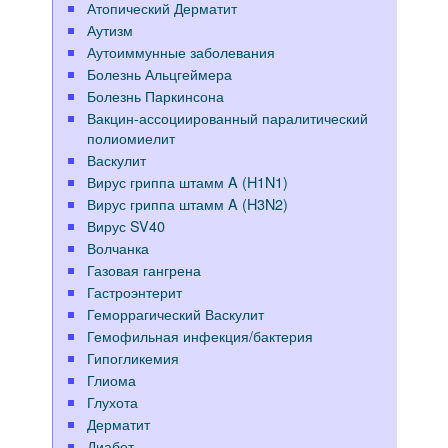
Атопический Дерматит
Аутизм
Аутоиммунные заболевания
Болезнь Альцгеймера
Болезнь Паркинсона
Вакцин-ассоциированный паралитический
полиомиелит
Васкулит
Вирус гриппа штамм A (H1N1)
Вирус гриппа штамм A (H3N2)
Вирус SV40
Волчанка
Газовая гангрена
Гастроэнтерит
Геморрагический Васкулит
Гемофильная инфекция/бактерия
Гипогликемия
Глиома
Глухота
Дерматит
Диабет