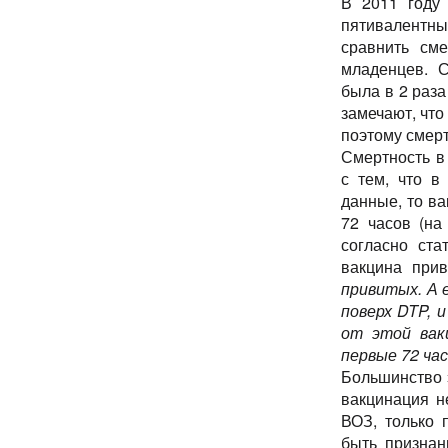
В 2011 году
пятивалентны
сравнить см
младенцев. С
была в 2 раза
замечают, что
поэтому смерт
Смертность в 
с тем, что в
данные, то в
72 часов (на
согласно ста
вакцина прив
привитых. А 
поверх DTP, 
от этой вак
первые 72 час
Большинство 
вакцинация н
ВОЗ, только 
быть признан