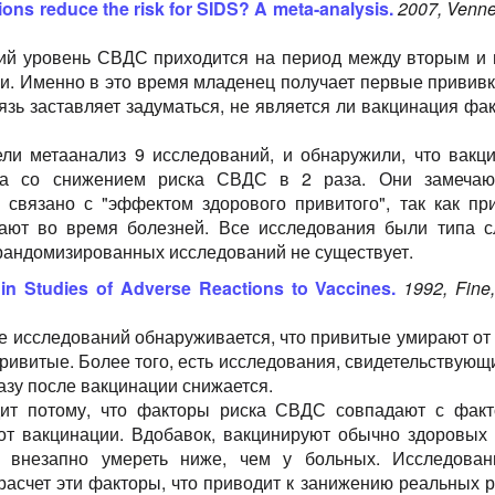
ons reduce the risk for SIDS? A meta-analysis.
2007, Venn
й уровень СВДС приходится на период между вторым и
и. Именно в это время младенец получает первые прививк
язь заставляет задуматься, не является ли вакцинация фа
ли метаанализ 9 исследований, и обнаружили, что вакц
на со снижением риска СВДС в 2 раза. Они замечают
 связано с "эффектом здорового привитого", так как пр
ают во время болезней. Все исследования были типа с
. рандомизированных исследований не существует.
in Studies of Adverse Reactions to Vaccines.
1992, Fine
е исследований обнаруживается, что привитые умирают о
ривитые. Более того, есть исследования, свидетельствующи
азу после вакцинации снижается.
дит потому, что факторы риска СВДС совпадают с фак
 от вакцинации. Вдобавок, вакцинируют обычно здоровых 
х внезапно умереть ниже, чем у больных. Исследова
расчет эти факторы, что приводит к занижению реальных р