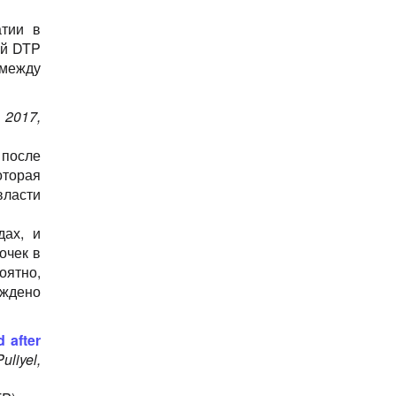
атии в
ой DTP
между
2017,
 после
оторая
власти
дах, и
очек в
оятно,
уждено
 after
uliyel,