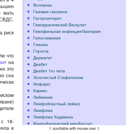
Волчанка
овышен
Газовая гангрена
е мать
Гастроэнтерит
 СВДС.
Геморрагический Васкулит
Гемофильная инфекция/бактерия
а риск
Гипогликемия
Глиома
Глухота
ли что
Дерматит
ает
на
Диабет
но это
Диабет 1го типа
во сна
Золотистый Стафилококк
ически
Инфаркт
Кариес
риском
Лейкемия
иване)
Лимфобластный лейкоз
дители
Лимфома
Лимфома Ходжкина
с 18-
Макрофагический миофасцит
еяла и
↑ scrollable with mouse over ↑
Меланома