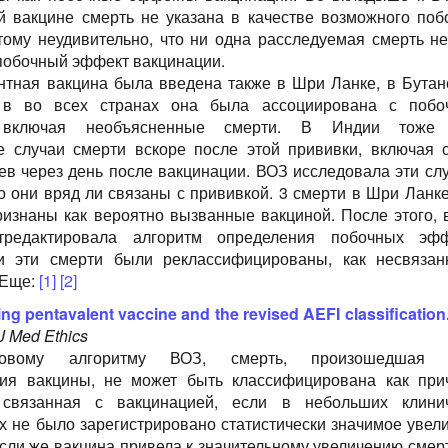
й вакцине смерть не указана в качестве возможного поб
тому неудивительно, что ни одна расследуемая смерть н
 побочный эффект вакцинации.
нтная вакцина была введена также в Шри Ланке, в Бутан
 в во всех странах она была ассоциирована с побо
 включая необъясненные смерти. В Индии тоже
е случаи смерти вскоре после этой прививки, включая 
ев через день после вакцинации. ВОЗ исследовала эти слу
то они вряд ли связаны с прививкой. 3 смерти в Шри Ланк
ризнаны как вероятно вызванные вакциной. После этого, 
редактировала алгоритм определения побочных эфф
 и эти смерти были реклассифицированы, как несвяза
 Еще:
[1]
[2]
ng pentavalent vaccine and the revised AEFI classification
 J Med Ethics
овому алгоритму ВОЗ, смерть, произошедшая 
ия вакцины, не может быть классифицирована как при
 связанная с вакцинацией, если в небольших клинич
х не было зарегистрировано статистически значимое увел
Если же вакцина привела к значительному увеличению смер