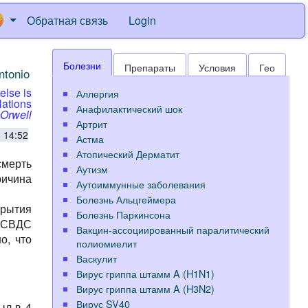
Обратная связь
Login
Болезни
Препараты
Условия
Гео
ntonio
else is
Аллергия
lations
Анафилактический шок
Orwell
Артрит
 14:52
Астма
Атопический Дерматит
смерть
Аутизм
ичина
Аутоиммунные заболевания
Болезнь Альцгеймера
крытия
Болезнь Паркинсона
а СВДС
Вакцин-ассоциированный паралитический
о, что
полиомиелит
Васкулит
Вирус гриппа штамм A (H1N1)
Вирус гриппа штамм A (H3N2)
Вирус SV40
ыл в 4