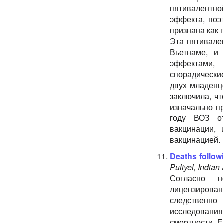
пятивалентно
эффекта, поэ
признана как
Эта пятивале
Вьетнаме, и
эффектами,
спорадически
двух младенц
заключила, ч
изначально п
году ВОЗ от
вакцинации,
вакцинацией.
Deaths followi
Puliyel, Indian
Согласно н
лицензирован
следственно
исследования
смертности. 