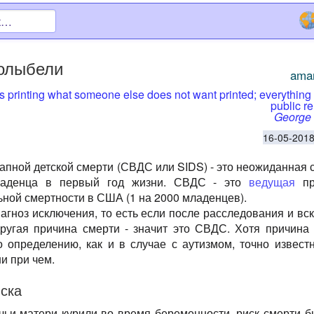
колыбели
ama
s printing what someone else does not want printed; everything 
public re
George 
16-05-2018
апной детской смерти (СВДС или SIDS) - это неожиданная 
ладенца в первый год жизни. СВДС - это
ведущая
пр
ной смертности в США (1 на 2000 младенцев).
агноз исключения, то есть если после расследования и вс
ругая причина смерти - значит это СВДС. Хотя причин
о определению, как и в случае с аутизмом, точно известн
ни при чем.
ска
чьи матери курили во время беременности, риск смерти б