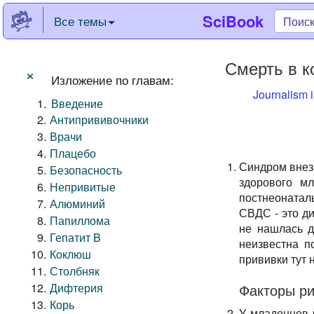
SciBook
Все темы
Смерть в 
×
Изложение по главам:
Journalism i
Введение
Антипрививочники
Врачи
Плацебо
Синдром внез
Безопасность
здорового м
Непривитые
постнеонаталь
Алюминий
СВДС - это ди
Папиллома
не нашлась д
Гепатит B
неизвестна п
Коклюш
прививки тут 
Столбняк
Дифтерия
Факторы ри
Корь
У младенцев 