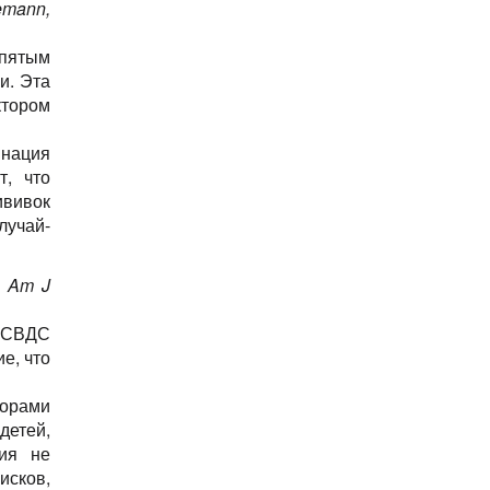
emann,
 пятым
и. Эта
ктором
инация
, что
ививок
лучай-
, Am J
т СВДС
е, что
торами
детей,
ния не
исков,