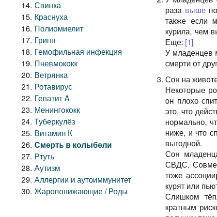
Свинка
раза
выше
по
Краснуха
также если 
Полиомиелит
курила, чем 
Грипп
Еще:
[1]
Гемофильная инфекция
У младенцев 
Пневмококк
смерти от дру
Ветрянка
Сон на живот
Ротавирус
Некоторые ро
Гепатит A
он плохо спи
Менингококк
это, что дейс
Туберкулёз
нормально, чт
ниже, и что 
Витамин К
выгодной.
Смерть в колыбели
Сон младенц
Ртуть
СВДС. Совмес
Аутизм
тоже ассоции
Аллергии и аутоиммунитет
курят или пью
Жаропонижающие / Роды
Слишком тёп
кратным рис