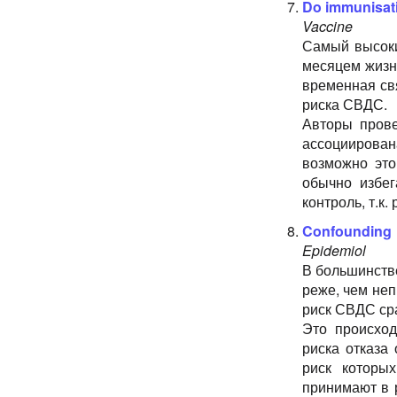
Do immunisati
Vaccine
Самый высоки
месяцем жизн
временная св
риска СВДС.
Авторы прове
ассоциирова
возможно это
обычно избег
контроль, т.к
Confounding 
Epidemiol
В большинств
реже, чем неп
риск СВДС ср
Это происхо
риска отказа
риск которы
принимают в 