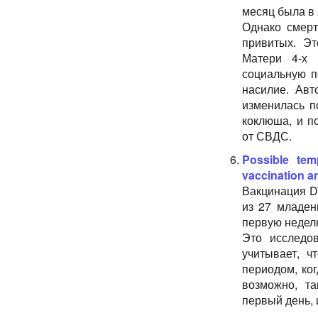
месяц была в 
Однако смерт
привитых. Э
Матери 4-х 
социальную п
насилие. Авт
изменилась п
коклюша, и п
от СВДС.
Possible tem
vaccination a
Вакцинация D
из 27 младен
первую недел
Это исследо
учитывает, 
периодом, ко
возможно, т
первый день, 