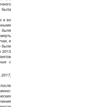
очного
е была
е и во
чными
 были
смерть
чаи, и
е были
в 2013
ектов
нные с
.
2017,
после
чинно-
еских
ичение
тности