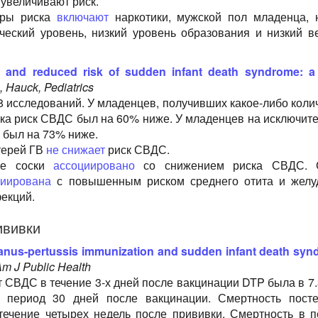
увеличивают риск.
оры риска
включают
наркотики, мужской пол младенца, 
ческий уровень, низкий уровень образования и низкий в
g and reduced risk of sudden infant death syndrome: a
, Hauck, Pediatrics
8 исследований. У младенцев, получивших какое-либо коли
ока риск СВДС был на 60% ниже. У младенцев на исключит
 был на 73% ниже.
терей ГВ
не снижает
риск СВДС.
ие соски
ассоциировано
со снижением риска СВДС. С
циирована
с повышенным риском среднего отита и желу
екций.
ививки
tanus-pertussis immunization and sudden infant death syn
Am J Public Health
 СВДС в течение 3-х дней после вакцинации DTP была в 7.
 период 30 дней после вакцинации. Смертность пост
течение четырех недель после прививки. Смертность в 