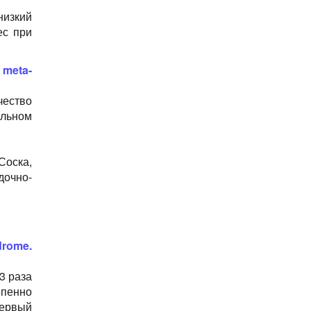
Менингит
низкий
Менингоэнцефалит
ес при
Метициллин-резистентный Золотистый
Стафилококк
Миелома
 meta-
Моракселла Катаралис
Нарколепсия
чество
Неврологические заболевания
ельном
Нефротический синдром
Ортостатическая непереносимость
Орхит
оска,
Остеоартроз
дочно-
Острый вялый миелит
Острый средний отит
Панкреатит
Паралич Белла
drome.
Паротит
Плечевой неврит
3 раза
Пневмония
епенно
Потеря волос
первый
Псевдомембранозный энтероколит