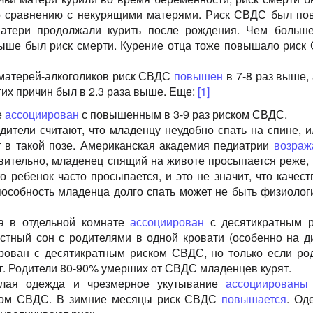
 сравнению с некурящими матерями. Риск СВДС был п
матери продолжали курить после рождения. Чем больш
выше был риск смерти. Курение отца тоже повышало риск
матерей-алкоголиков риск СВДС
повышен
в 7-8 раз выше, 
гих причин был в 2.3 раза выше. Еще:
[1]
е
ассоциирован
с повышенным в 3-9 раз риском СВДС.
дители считают, что младенцу неудобно спать на спине, и
т в такой позе. Американская академия педиатрии
возраж
твительно, младенец спящий на животе просыпается реже, 
о ребенок часто просыпается, и это не значит, что качест
способность младенца долго спать может не быть физиолог
а в отдельной комнате
ассоциирован
с десятикратным 
тный сон с родителями в одной кровати (особенно на д
рован с десятикратным риском СВДС, но только если ро
т. Родители 80-90% умерших от СВДС младенцев курят.
лая одежда и чрезмерное укутывание
ассоциированы
ком СВДС. В зимние месяцы риск СВДС
повышается
. Од