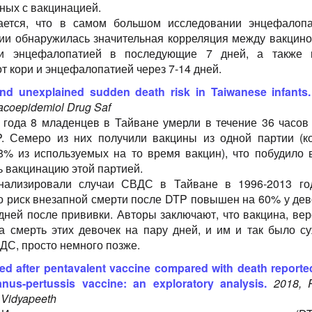
ных с вакцинацией.
ается, что в самом большом исследовании энцефалоп
ии обнаружилась значительная корреляция между вакцин
и энцефалопатией в последующие 7 дней, а также 
т кори и энцефалопатией через 7-14 дней.
and unexplained sudden death risk in Taiwanese infants.
coepidemiol Drug Saf
 года 8 младенцев в Тайване умерли в течение 36 часов
. Семеро из них получили вакцины из одной партии (к
8% из используемых на то время вакцин), что побудило 
ь вакцинацию этой партией.
нализировали случаи СВДС в Тайване в 1996-2013 го
то риск внезапной смерти после DTP повышен на 60% у дев
дней после прививки. Авторы заключают, что вакцина, вер
а смерть этих девочек на пару дней, и им и так было с
ДС, просто немного позже.
ed after pentavalent vaccine compared with death reported
tanus-pertussis vaccine: an exploratory analysis.
2018, P
 Vidyapeeth