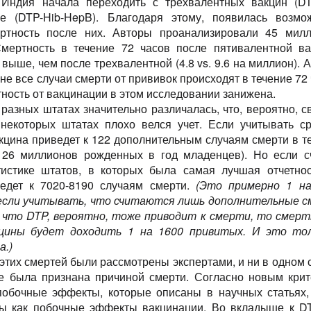
 Индия начала переходить с трехвалентных вакцин (D
е (DTP-Hib-HepB). Благодаря этому, появилась возмо
ертность после них. Авторы проанализировали 45 мил
мертность в течение 72 часов после пятивалентной в
 выше, чем после трехвалентной (4.8 vs. 9.6 на миллион). 
 не все случаи смерти от прививок происходят в течение 72 
ность от вакцинации в этом исследовании занижена.
разных штатах значительно различалась, что, вероятно, с
 некоторых штатах плохо велся учет. Если учитывать с
акцина приведет к 122 дополнительным случаям смерти в т
 26 миллионов рожденных в год младенцев). Но если с
тистике штатов, в которых была самая лучшая отчетнос
едет к 7020-8190 случаям смерти.
(Это примерно 1 на
если учитывать, что считаются лишь дополнительные 
и что DTP, вероятно, тоже приводит к смерти, то смер
цины будет доходить 1 на 1600 привитых. И это тол
а.)
этих смертей были рассмотрены экспертами, и ни в одном 
е была признана причиной смерти. Согласно новым кри
побочные эффекты, которые описаны в научных статьях,
ы как побочные эффекты вакцинации. Во вкладыше к D