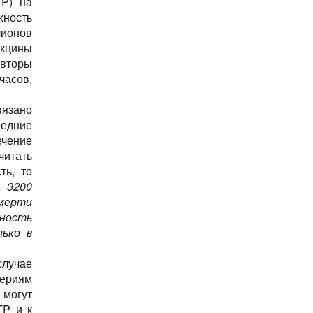
TP) на
жность
лионов
акцины
Авторы
часов,
вязано
редние
ечение
читать
ть, то
 3200
смерти
тность
ько в
случае
териям
 могут
TP и к