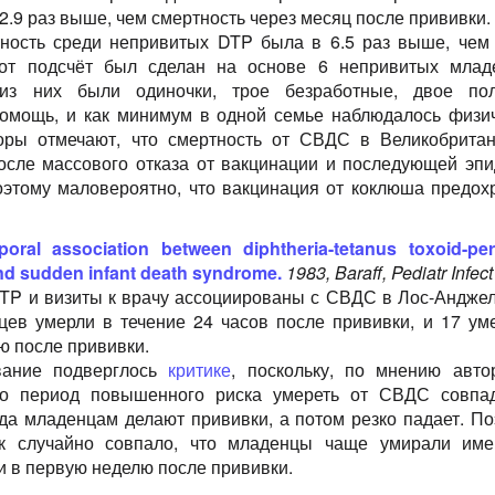
2.9 раз выше, чем смертность через месяц после прививки.
ность среди непривитых DTP была в 6.5 раз выше, чем
тот подсчёт был сделан на основе 6 непривитых млад
из них были одиночки, трое безработные, двое пол
омощь, и как минимум в одной семье наблюдалось физи
оры отмечают, что смертность от СВДС в Великобрита
осле массового отказа от вакцинации и последующей эп
оэтому маловероятно, что вакцинация от коклюша предох
poral association between diphtheria-tetanus toxoid-per
nd sudden infant death syndrome.
1983, Baraff, Pediatr Infect
TP и визиты к врачу ассоциированы с СВДС в Лос-Анджел
цев умерли в течение 24 часов после прививки, и 17 ум
ю после прививки.
вание подверглось
критике
, поскольку, по мнению авто
что период повышенного риска умереть от СВДС совпа
гда младенцам делают прививки, а потом резко падает. По
ак случайно совпало, что младенцы чаще умирали им
и в первую неделю после прививки.