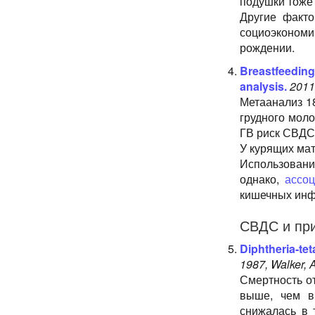
подушки тоже 
Другие факт
социоэкономи
рождении.
Breastfeedin
analysis.
2011
Метаанализ 1
грудного мол
ГВ риск СВДС
У курящих ма
Использован
однако,
ассо
кишечных инф
СВДС и пр
Diphtheria-te
1987, Walker, 
Смертность от
выше, чем в
снижалась в 