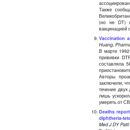
ассоциирован
Также сообщ
Великобритан
(но не DT) 
вакцинацией о
Vaccination 
Huang, Pharma
В марте 1992
прививки DTP
составляла 5
приостановит
Авторы проа
заключили, ч
течение двух 
лишь ускорил
умереть от СВ
Deaths report
diphtheria-te
Med J DY Patil