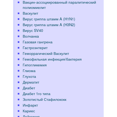
Вакцин-ассоциированный паралитический
полиомиелит
Васкулит
Вирус гриппа штамм A (H1N1)
Вирус гриппа штамм A (H3N2)
Вирус SV40
Волчанка
Газовая гангрена
Гастроэнтерит
Геморрагический Васкулит
Гемофильная инфекция/бактерия
Гипогликемия
Глиома
Глухота
Дерматит
Диабет
Диабет 1го типа
Золотистый Стафилококк
Инфаркт
Кариес
Лейкемия