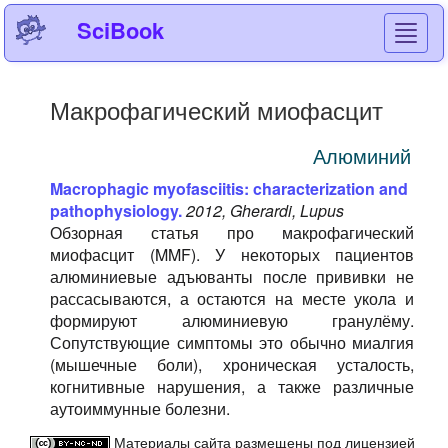
SciBook
Toggl
navig
Макрофагический миофасцит
Алюминий
Macrophagic myofasciitis: characterization and
pathophysiology.
2012, Gherardi, Lupus
Обзорная статья про макрофагический
миофасцит (MMF). У некоторых пациентов
алюминиевые адъюванты после прививки не
рассасываются, а остаются на месте укола и
формируют алюминиевую гранулёму.
Сопутствующие симптомы это обычно миалгия
(мышечные боли), хроническая усталость,
когнитивные нарушения, а также различные
аутоиммунные болезни.
Материалы сайта размещены под лицензией