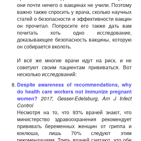
они почти ничего о вакцинах не учили. Поэтому
важно также спросить у врача, сколько научных
статей о безопасности и эффективности вакцин
он прочитал. Попросите его также дать вам
почитать хоть одно исследование,
доказывающее безопасность вакцины, которую
он собирается вколоть.
И всё же многие врачи идут на риск, и не
советуют своим пациентам прививаться. Вот
несколько исследований:
Despite awareness of recommendations, why
do health care workers not immunize pregnant
women?
2017, Gesser-Edelsburg, Am J Infect
Control
Несмотря на то, что 93% врачей знают, что
министерство здравоохранения рекомендует
прививать беременных женщин от гриппа и
коклюша, лишь 70% следуют этим
рекомендациям. Треть врачей считают, что обе