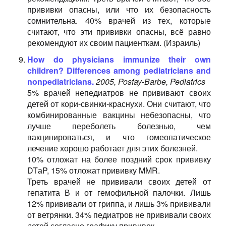
прививки опасны, или что их безопасность
сомнительна. 40% врачей из тех, которые
считают, что эти прививки опасны, всё равно
рекомендуют их своим пациенткам. (Израиль)
How do physicians immunize their own
children? Differences among pediatricians and
nonpediatricians.
2005, Posfay-Barbe, Pediatrics
5% врачей непедиатров не прививают своих
детей от кори-свинки-краснухи. Они считают, что
комбинированные вакцины небезопасны, что
лучше переболеть болезнью, чем
вакцинироваться, и что гомеопатическое
лечение хорошо работает для этих болезней.
10% отложат на более поздний срок прививку
DTаP, 15% отложат прививку MMR.
Треть врачей не прививали своих детей от
гепатита В и от гемофильной палочки. Лишь
12% прививали от гриппа, и лишь 3% прививали
от ветрянки. 34% педиатров не прививали своих
детей согласно графику прививок.