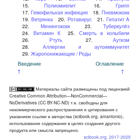
15.
Полиомиелит
16.
Грипп
17.
Гемофильная инфекция
18.
Пневмококк
19.
Ветрянка
20.
Ротавирус
21.
Гепатит A
22.
Менингококк
23.
Туберкулёз
24.
Витамин К
25.
Смерть в колыбели
26.
Ртуть
27.
Аутизм
28.
Аллергии и аутоиммунитет
29.
Жаропонижающие / Роды
Введение
Оглавление
↑
↑
Материалы сайта размещены под лицензией
Creative Common Attribution—NonCommercial—
NoDerivatives (CC BY-NC-ND) т.е. свободны для
некоммерческого распространения и цитирования с
указанием ссылки и авторства (scibook.org, amantonio),
использование содержания в целях создания другого
продукта или смысла запрещено.
scibook.org, 2017-2025