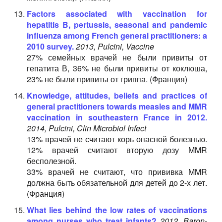
Factors associated with vaccination for
hepatitis B, pertussis, seasonal and pandemic
influenza among French general practitioners: a
2010 survey.
2013, Pulcini, Vaccine
27% семейных врачей не были привиты от
гепатита В, 36% не были привиты от коклюша,
23% не были привиты от гриппа. (Франция)
Knowledge, attitudes, beliefs and practices of
general practitioners towards measles and MMR
vaccination in southeastern France in 2012.
2014, Pulcini, Clin Microbiol Infect
13% врачей не считают корь опасной болезнью.
12% врачей считают вторую дозу MMR
бесполезной.
33% врачей не считают, что прививка MMR
должна быть обязательной для детей до 2-х лет.
(Франция)
What lies behind the low rates of vaccinations
among nurses who treat infants?
2012, Baron-