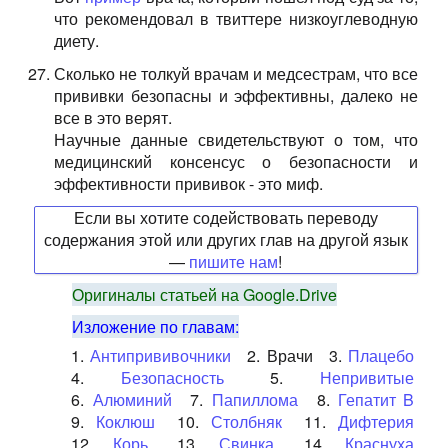
что рекомендовал в твиттере низкоуглеводную
диету.
Сколько не толкуй врачам и медсестрам, что все
прививки безопасны и эффективны, далеко не
все в это верят.
Научные данные свидетельствуют о том, что
медицинский консенсус о безопасности и
эффективности прививок - это миф.
Если вы хотите содействовать переводу
содержания этой или других глав на другой язык
—
пишите нам
!
Оригиналы статьей на Google.Drive
Изложение по главам:
1.
Антипрививочники
2.
Врачи
3.
Плацебо
4.
Безопасность
5.
Непривитые
6.
Алюминий
7.
Папиллома
8.
Гепатит B
9.
Коклюш
10.
Столбняк
11.
Дифтерия
12.
Корь
13.
Свинка
14.
Краснуха