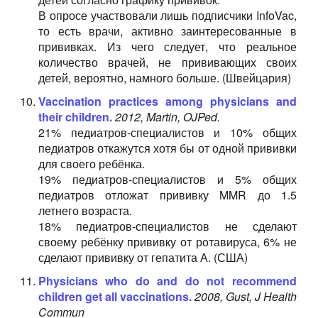
В опросе участвовали лишь подписчики InfoVac,
то есть врачи, активно заинтересованные в
прививках. Из чего следует, что реальное
количество врачей, не прививающих своих
детей, вероятно, намного больше. (Швейцария)
Vaccination practices among physicians and
their children.
2012, Martin, OJPed.
21% педиатров-специалистов и 10% общих
педиатров откажутся хотя бы от одной прививки
для своего ребёнка.
19% педиатров-специалистов и 5% общих
педиатров отложат прививку MMR до 1.5
летнего возраста.
18% педиатров-специалистов не сделают
своему ребёнку прививку от ротавируса, 6% не
сделают прививку от гепатита А. (США)
Physicians who do and do not recommend
children get all vaccinations.
2008, Gust, J Health
Commun