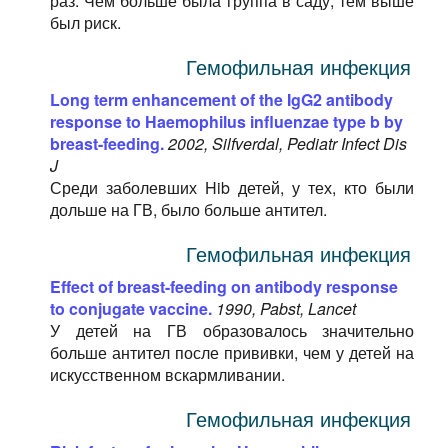
раз. Чем больше была группа в саду, тем выше
был риск.
Гемофильная инфекция
Long term enhancement of the IgG2 antibody
response to Haemophilus influenzae type b by
breast-feeding.
2002, Silfverdal, Pediatr Infect Dis
J
Среди заболевших Hib детей, у тех, кто были
дольше на ГВ, было больше антител.
Гемофильная инфекция
Effect of breast-feeding on antibody response
to conjugate vaccine.
1990, Pabst, Lancet
У детей на ГВ образовалось значительно
больше антител после прививки, чем у детей на
искусственном вскармливании.
Гемофильная инфекция