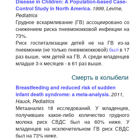
Disease in Children: A Population-based Case-
Control Study in North America.
1999, Levine,
Pediatrics
Грудное вскармливание (ГВ) ассоциировано со
снижением риска пневмококковой инфекции на
73%.
Риск госпитализации детей не на ГВ из-за
пневмонии (не только пневмококковой)
был
в 17
раз выше, чем детей на ГВ. А среди младенцев
младше 3-х месяцев - в 61 раз выше.
Смерть в колыбели
Breastfeeding and reduced risk of sudden
infant death syndrome: a meta-analysis.
2011,
Hauck, Pediatrics
Метаанализ 18 исследований. У младенцев,
получивших какое-либо количество грудного
молока риск СВДС был на 60% ниже. У
младенцев на исключительном ГВ риск СВДС
был на 73% ниже.