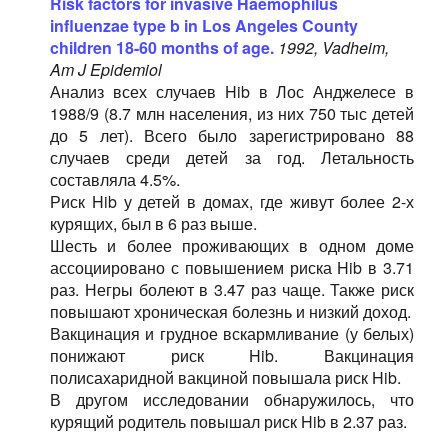
Risk factors for invasive Haemophilus
influenzae type b in Los Angeles County
children 18-60 months of age.
1992, Vadheim,
Am J Epidemiol
Анализ всех случаев Hib в Лос Анджелесе в
1988/9 (8.7 млн населения, из них 750 тыс детей
до 5 лет). Всего было зарегистрировано 88
случаев среди детей за год. Летальность
составляла 4.5%.
Риск Hib у детей в домах, где живут более 2-х
курящих, был в 6 раз выше.
Шесть и более проживающих в одном доме
ассоциировано с повышением риска Hib в 3.71
раз. Негры болеют в 3.47 раз чаще. Также риск
повышают хроническая болезнь и низкий доход.
Вакцинация и грудное вскармливание (у белых)
понижают риск Hib. Вакцинация
полисахаридной вакциной повышала риск Hib.
В другом исследовании обнаружилось, что
курящий родитель повышал риск Hib в 2.37 раз.