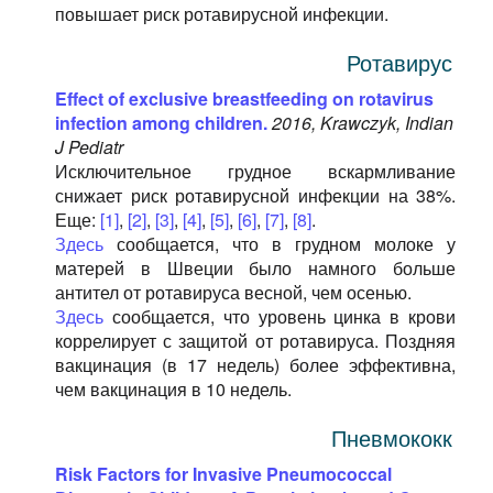
повышает риск ротавирусной инфекции.
Ротавирус
Effect of exclusive breastfeeding on rotavirus
infection among children.
2016, Krawczyk, Indian
J Pediatr
Исключительное грудное вскармливание
снижает риск ротавирусной инфекции на 38%.
Еще:
[1]
,
[2]
,
[3]
,
[4]
,
[5]
,
[6]
,
[7]
,
[8]
.
Здесь
сообщается, что в грудном молоке у
матерей в Швеции было намного больше
антител от ротавируса весной, чем осенью.
Здесь
сообщается, что уровень цинка в крови
коррелирует с защитой от ротавируса. Поздняя
вакцинация (в 17 недель) более эффективна,
чем вакцинация в 10 недель.
Пневмококк
Risk Factors for Invasive Pneumococcal