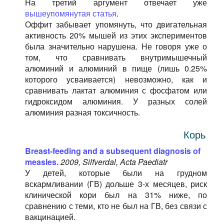
На третий аргумент отвечает уже
вышеупомянутая статья
.
Оффит забывает упомянуть, что двигательная
активность 20% мышей из этих экспериментов
была значительно нарушена. Не говоря уже о
том, что сравнивать внутримышечный
алюминий и алюминий в пище (лишь 0.25%
которого усваивается) невозможно, как и
сравнивать лактат алюминия с фосфатом или
гидроксидом алюминия. У разных солей
алюминия разная токсичность.
Корь
Breast-feeding and a subsequent diagnosis of
measles.
2009, Silfverdal, Acta Paediatr
У детей, которые были на грудном
вскармливании (ГВ) дольше 3-х месяцев, риск
клинической кори был на 31% ниже, по
сравнению с теми, кто не был на ГВ, без связи с
вакцинацией.