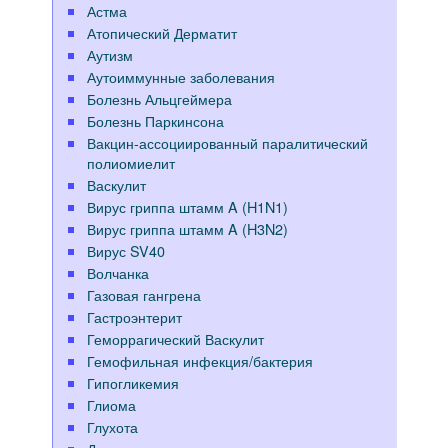
Астма
Атопический Дерматит
Аутизм
Аутоиммунные заболевания
Болезнь Альцгеймера
Болезнь Паркинсона
Вакцин-ассоциированный паралитический
полиомиелит
Васкулит
Вирус гриппа штамм A (H1N1)
Вирус гриппа штамм A (H3N2)
Вирус SV40
Волчанка
Газовая гангрена
Гастроэнтерит
Геморрагический Васкулит
Гемофильная инфекция/бактерия
Гипогликемия
Глиома
Глухота