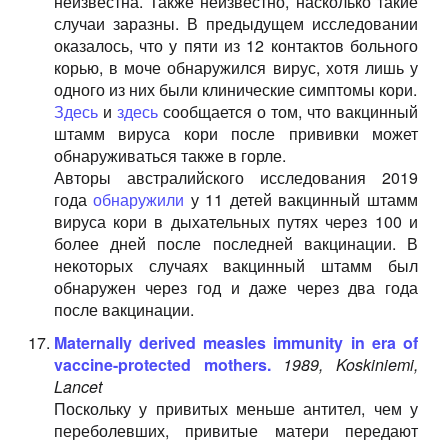
неизвестна. Также неизвестно, насколько такие
случаи заразны. В предыдущем исследовании
оказалось, что у пяти из 12 контактов больного
корью, в моче обнаружился вирус, хотя лишь у
одного из них были клинические симптомы кори.
Здесь
и
здесь
сообщается о том, что вакцинный
штамм вируса кори после прививки может
обнаруживаться также в горле.
Авторы австралийского исследования 2019
года
обнаружили
у 11 детей вакцинный штамм
вируса кори в дыхательных путях через 100 и
более дней после последней вакцинации. В
некоторых случаях вакцинный штамм был
обнаружен через год и даже через два года
после вакцинации.
Maternally derived measles immunity in era of
vaccine-protected mothers.
1989, Koskiniemi,
Lancet
Поскольку у привитых меньше антител, чем у
переболевших, привитые матери передают