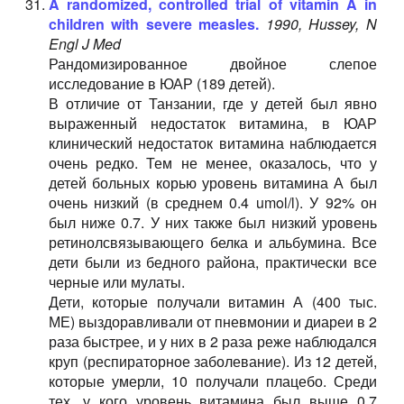
A randomized, controlled trial of vitamin A in
children with severe measles.
1990, Hussey, N
Engl J Med
Рандомизированное двойное слепое
исследование в ЮАР (189 детей).
В отличие от Танзании, где у детей был явно
выраженный недостаток витамина, в ЮАР
клинический недостаток витамина наблюдается
очень редко. Тем не менее, оказалось, что у
детей больных корью уровень витамина А был
очень низкий (в среднем 0.4 umol/l). У 92% он
был ниже 0.7. У них также был низкий уровень
ретинолсвязывающего белка и альбумина. Все
дети были из бедного района, практически все
черные или мулаты.
Дети, которые получали витамин А (400 тыс.
МЕ) выздоравливали от пневмонии и диареи в 2
раза быстрее, и у них в 2 раза реже наблюдался
круп (респираторное заболевание). Из 12 детей,
которые умерли, 10 получали плацебо. Среди
тех, у кого уровень витамина был выше 0.7