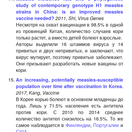
study of contemporary genotype H1 measles
strains in China: is an improved measles
vaccine needed?
2011, Shi, Virus Genes
Несмотря на охват вакцинации в 98.5% в одной
из провинций Китая, количество случаев кори
только растет, а вместо детей болеют взрослые.
Авторы выделили 16 штаммов вируса у 14
привитых и двух непривитых, и заключают, что
вирус мутирует, поэтому привитые заболевают.
Они призывают разработать новые вакцины от
кори.
An increasing, potentially measles-susceptible
population over time after vaccination in Korea.
2017, Kang, Vaccine
В Корее корью болеют в основном младенцы до
года. Лишь у 71.5% населения есть антитела
против кори. С 2010 по 2014 среднее
количество антител снизилось на 16.5%. То же
самое наблюдается в
Финляндии
,
Португалии
и
США
.