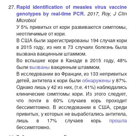
Rapid identification of measles virus vaccine
genotypes by real-time PCR.
2017, Roy, J Clin
Microbiol
У 5% привитых от кори развиваются симптомы,
неотличимые от кори.
В США были зарегистрированы 194 случая кори
в 2015 году, из них в 73 случаях болезнь была
вызвана вакцинным штаммом.
Во вспышке кори в Канаде в 2015 году, 48%
были
вызваны
вакцинным штаммом.
В исследовании во Франции, из 133 непривитых
детей, антитела к кори были
обнаружены
у 87%.
Однако лишь у 42 из них, (т.е. 41%) наблюдались
клинические симптомы кори. Из этого следует,
что почти в 60% случаев корь проходит
бессимптомно. В исследовании в США, среди
привитых, у которых не выработались антитела,
лишь в 17% случаев корь
прошла
бессимптомно.