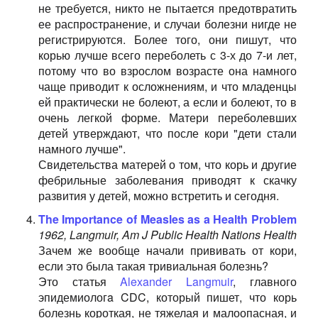
не требуется, никто не пытается предотвратить
ее распространение, и случаи болезни нигде не
регистрируются. Более того, они пишут, что
корью лучше всего переболеть с 3-х до 7-и лет,
потому что во взрослом возрасте она намного
чаще приводит к осложнениям, и что младенцы
ей практически не болеют, а если и болеют, то в
очень легкой форме. Матери переболевших
детей утверждают, что после кори "дети стали
намного лучше".
Свидетельства матерей о том, что корь и другие
фебрильные заболевания приводят к скачку
развития у детей, можно встретить и сегодня.
The Importance of Measles as a Health Problem
1962, Langmuir, Am J Public Health Nations Health
Зачем же вообще начали прививать от кори,
если это была такая тривиальная болезнь?
Это статья
Alexander Langmuir
, главного
эпидемиологa CDC, который пишет, что корь
болезнь короткая, не тяжелая и малоопасная, и