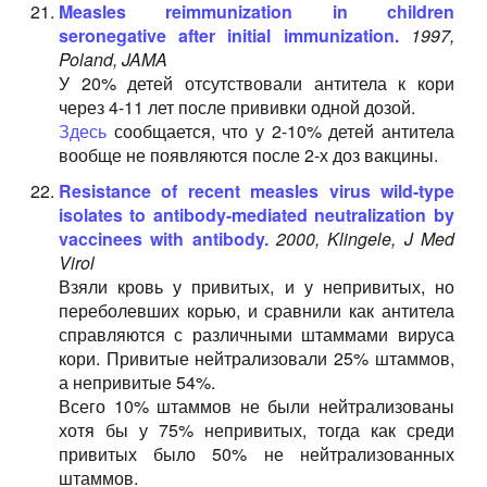
Measles reimmunization in children
seronegative after initial immunization.
1997,
Poland, JAMA
У 20% детей отсутствовали антитела к кори
через 4-11 лет после прививки одной дозой.
Здесь
сообщается, что у 2-10% детей антитела
вообще не появляются после 2-х доз вакцины.
Resistance of recent measles virus wild-type
isolates to antibody-mediated neutralization by
vaccinees with antibody.
2000, Klingele, J Med
Virol
Взяли кровь у привитых, и у непривитых, но
переболевших корью, и сравнили как антитела
справляются с различными штаммами вируса
кори. Привитые нейтрализовали 25% штаммов,
а непривитые 54%.
Всего 10% штаммов не были нейтрализованы
хотя бы у 75% непривитых, тогда как среди
привитых было 50% не нейтрализованных
штаммов.