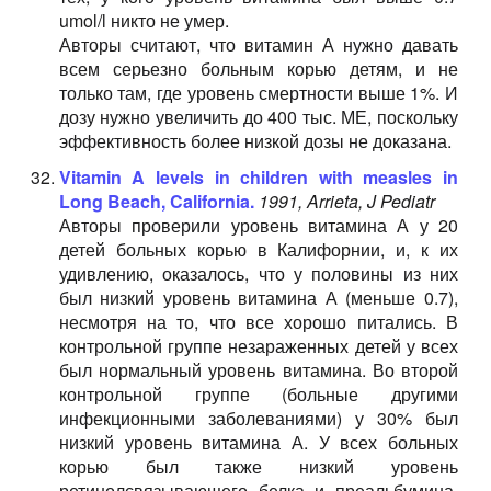
umol/l никто не умер.
Авторы считают, что витамин А нужно давать
всем серьезно больным корью детям, и не
только там, где уровень смертности выше 1%. И
дозу нужно увеличить до 400 тыс. МЕ, поскольку
эффективность более низкой дозы не доказана.
Vitamin A levels in children with measles in
Long Beach, California.
1991, Arrieta, J Pediatr
Авторы проверили уровень витамина А у 20
детей больных корью в Калифорнии, и, к их
удивлению, оказалось, что у половины из них
был низкий уровень витамина А (меньше 0.7),
несмотря на то, что все хорошо питались. В
контрольной группе незараженных детей у всех
был нормальный уровень витамина. Во второй
контрольной группе (больные другими
инфекционными заболеваниями) у 30% был
низкий уровень витамина А. У всех больных
корью был также низкий уровень
ретинолсвязывающего белка и преальбумина.