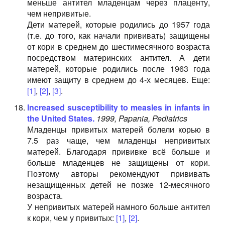
меньше антител младенцам через плаценту,
чем непривитые.
Дети матерей, которые родились до 1957 года
(т.е. до того, как начали прививать) защищены
от кори в среднем до шестимесячного возраста
посредством материнских антител. А дети
матерей, которые родились после 1963 года
имеют защиту в среднем до 4-х месяцев. Еще:
[1]
,
[2]
,
[3]
.
Increased susceptibility to measles in infants in
the United States.
1999, Papania, Pediatrics
Младенцы привитых матерей болели корью в
7.5 раз чаще, чем младенцы непривитых
матерей. Благодаря прививке всё больше и
больше младенцев не защищены от кори.
Поэтому авторы рекомендуют прививать
незащищенных детей не позже 12-месячного
возраста.
У непривитых матерей намного больше антител
к кори, чем у привитых:
[1]
,
[2]
.