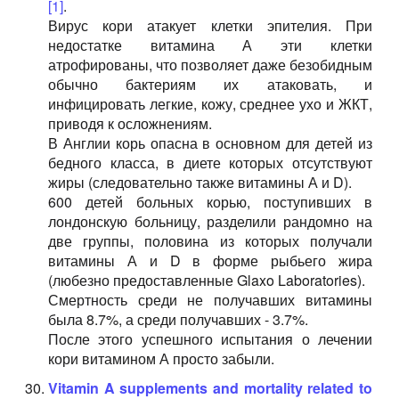
[1]
.
Вирус кори атакует клетки эпителия. При
недостатке витамина А эти клетки
атрофированы, что позволяет даже безобидным
обычно бактериям их атаковать, и
инфицировать легкие, кожу, среднее ухо и ЖКТ,
приводя к осложнениям.
В Англии корь опасна в основном для детей из
бедного класса, в диете которых отсутствуют
жиры (следовательно также витамины А и D).
600 детей больных корью, поступивших в
лондонскую больницу, разделили рандомно на
две группы, половина из которых получали
витамины А и D в форме рыбьего жира
(любезно предоставленные Glaxo Laboratories).
Смертность среди не получавших витамины
была 8.7%, а среди получавших - 3.7%.
После этого успешного испытания о лечении
кори витамином А просто забыли.
Vitamin A supplements and mortality related to