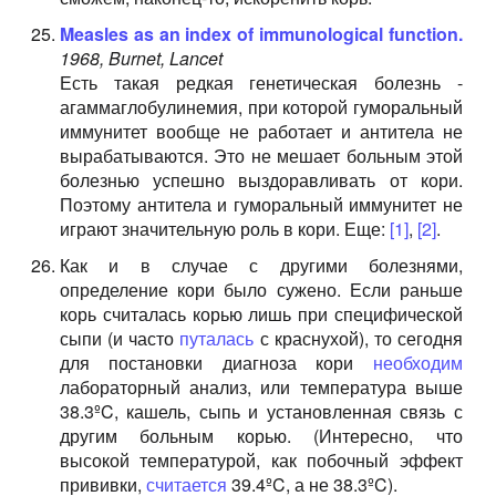
Measles as an index of immunological function.
1968, Burnet, Lancet
Есть такая редкая генетическая болезнь -
агаммаглобулинемия, при которой гуморальный
иммунитет вообще не работает и антитела не
вырабатываются. Это не мешает больным этой
болезнью успешно выздоравливать от кори.
Поэтому антитела и гуморальный иммунитет не
играют значительную роль в кори. Еще:
[1]
,
[2]
.
Как и в случае с другими болезнями,
определение кори было сужено. Если раньше
корь считалась корью лишь при специфической
сыпи (и часто
путалась
с краснухой), то сегодня
для постановки диагноза кори
необходим
лабораторный анализ, или температура выше
38.3ºC, кашель, сыпь и установленная связь с
другим больным корью. (Интересно, что
высокой температурой, как побочный эффект
прививки,
считается
39.4ºC, а не 38.3ºC).