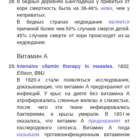
В бедных деревнях Бангладеша у привитых от
кори смертность была на 36-46%
ниже
, чем у
непривитых.
В бедных странах недоедание
является
причиной более чем 50% случаев смерти детей.
45% случаев смерти от кори происходят из-за
недоедания.
Витамин А
Intensive vitamin therapy in measles.
1932,
Ellison, BMJ
В 1920-х стали появляться исследования,
доказывающие, что витамин А предохраняет от
инфекций. У крыс на диете без витамина А
атрофировались слюнные железы и слизистые,
после чего эти ткани инфицировались
бактериями, и крысы умирали. В 1931-м
оказалось, что витамин А
предохраняет
от
послеродового сепсиса. Витамин А тогда
называли
противоинфекционным витамином