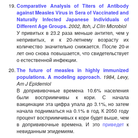
Comparative Analysis of Titers of Antibody
against Measles Virus in Sera of Vaccinated and
Naturally Infected Japanese Individuals of
Different Age Groups.
2002, Itoh, J Clin Microbiol
У привитых в 23.2 раза меньше антител, чем у
непривитых, и к 20-летнему возрасту их
количество значительно снижается. После 20-и
лет оно снова повышается, что свидетельствует
о естественной инфекции.
The future of measles in highly immunized
populations. A modeling approach.
1984, Levy,
Am J Epidemiol
В допрививочные времена 10.6% населения
были восприимчивы к кори. С начала
вакцинации эта цифра упала до 3.1%, но затем
начала подниматься на 0.1% в год. К 2050 году
процент восприимчивых к кори будет выше, чем
в допрививочные времена. И это
приведет
к
невиданным эпидемиям.