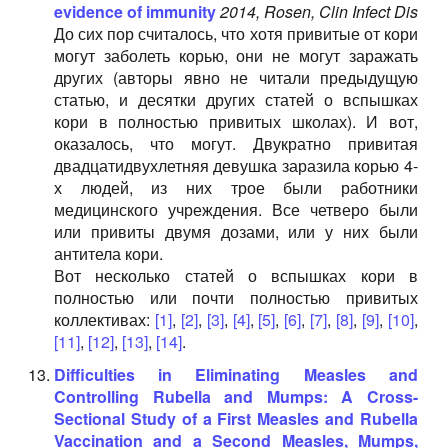
evidence of immunity
2014, Rosen, Clin Infect Dis
До сих пор считалось, что хотя привитые от кори
могут заболеть корью, они не могут заражать
других (авторы явно не читали предыдущую
статью, и десятки других статей о вспышках
кори в полностью привитых школах). И вот,
оказалось, что могут. Двукратно привитая
двадцатидвухлетняя девушка заразила корью 4-
х людей, из них трое были работники
медицинского учреждения. Все четверо были
или привиты двумя дозами, или у них были
антитела кори.
Вот несколько статей о вспышках кори в
полностью или почти полностью привитых
коллективах:
[1]
,
[2]
,
[3]
,
[4]
,
[5]
,
[6]
,
[7]
,
[8]
,
[9]
,
[10]
,
[11]
,
[12]
,
[13]
,
[14]
.
Difficulties in Eliminating Measles and
Controlling Rubella and Mumps: A Cross-
Sectional Study of a First Measles and Rubella
Vaccination and a Second Measles, Mumps,