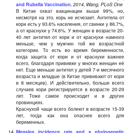
and Rubella Vaccination.
2014, Wang, PLoS One
В Китае охват вакцинации выше 99%, но,
несмотря на это, корь не исчезает. Антитела от
кори есть у 93.6% населения, от свинки у 86.7%,
а от краснухи у 74.6%. У женщин в возрасте 20-
40 лет антител от кори и от краснухи намного
меньше, чем у мужчин той же возрастной
категории. То есть во время беременности,
когда защита от кори и от краснухи важнее
всего, благодаря прививке у многих женщин её
нет. Еще меньше антител у детей 7-и месячного
возраста и младше (в Китае прививают от кори
в 8 месяцев). И действительно, больше всего
случаев кори регистрируется в возрасте 20-29
лет. Тоже самое происходит и в других
провинциях.
Краснухой чаще всего болеют в возрасте 15-39
лет, тогда как она опаснее всего для
беременных.
Measles incidence rate and a phylogenetic