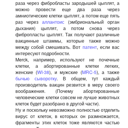
раза через фибробласты зародышей цыплят, а
можно провести еще два раза через
амниотические клетки цыплят, а потом еще пять
раз через
аллантоис
(эмбриональный орган
дыхания) цыплят, а потом снова через
фибропласты цыплят. Так получают различные
вакцинные штаммы, которые также можно
между собой смешивать. Вот
патент
, если вас
интересуют подробности.
Merck, например, используют не почечные
клетки, а абортированные клетки легких,
женские (
WI-38
), и мужские (
MRC-5
), а также
бычью сыворотку
. В общем, тут каждый
производитель вакцин резвится в меру своего
воображения. (Почему абортированные
человеческие клетки совсем не лучше животных
клеток будет разобрано в другой части).
Ну и поскольку невозможно полностью отделить
вирус от клеток, в которых он размножается,
фрагменты этих клеток тоже являются частью