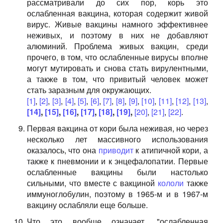
рассматривали до сих пор, корь это
ослабленная вакцина, которая содержит живой
вирус. Живые вакцины намного эффективнее
неживых, и поэтому в них не добавляют
алюминий. Проблема живых вакцин, среди
прочего, в том, что ослабленные вирусы вполне
могут мутировать и снова стать вирулентными,
а также в том, что привитый человек может
стать заразным для окружающих.
[1]
,
[2]
,
[3]
,
[4]
,
[5]
,
[6]
,
[7]
,
[8]
,
[9]
,
[10]
,
[11]
,
[12]
,
[13]
,
[14]
,
[15]
,
[16]
,
[17]
,
[18]
,
[19]
,
[20]
,
[21]
,
[22]
.
Первая вакцина от кори была неживая, но через
несколько лет массивного использования
оказалось, что она
приводит
к атипичной кори, а
также к пневмонии и к энцефалопатии. Первые
ослабленные вакцины были настолько
сильными, что вместе с вакциной
кололи
также
иммуноглобулин, поэтому в 1965-м и в 1967-м
вакцину ослабляли еще больше.
Что это вообще означает, "ослабленная