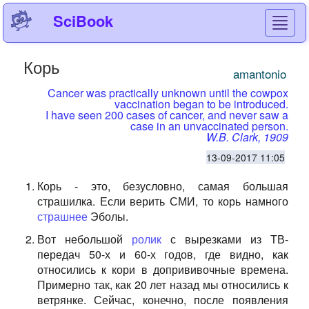
SciBook
Toggl
navig
Корь
amantonio
Cancer was practically unknown until the cowpox
vaccination began to be introduced.
I have seen 200 cases of cancer, and never saw a
case in an unvaccinated person.
W.B. Clark, 1909
13-09-2017 11:05
Корь - это, безусловно, самая большая
страшилка. Если верить СМИ, то корь намного
страшнее
Эболы.
Вот небольшой
ролик
с вырезками из ТВ-
передач 50-х и 60-х годов, где видно, как
относились к кори в допрививочные времена.
Примерно так, как 20 лет назад мы относились к
ветрянке. Сейчас, конечно, после появления