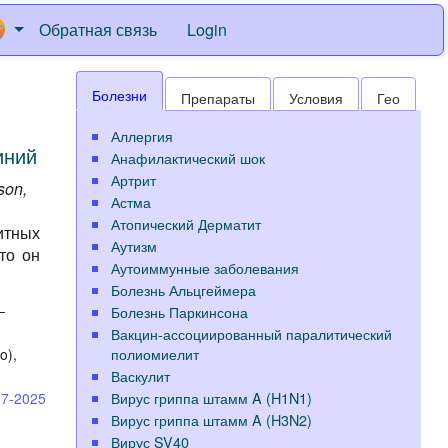
Обратная связь
Login
Болезни
Препараты
Условия
Гео
Аллергия
ний
Анафилактический шок
Артрит
son,
Астма
Атопический Дерматит
итных
Аутизм
то он
Аутоиммунные заболевания
Болезнь Альцгеймера
—
Болезнь Паркинсона
Вакцин-ассоциированный паралитический
полиомиелит
o),
Васкулит
.
Вирус гриппа штамм A (H1N1)
17-2025
Вирус гриппа штамм A (H3N2)
Вирус SV40