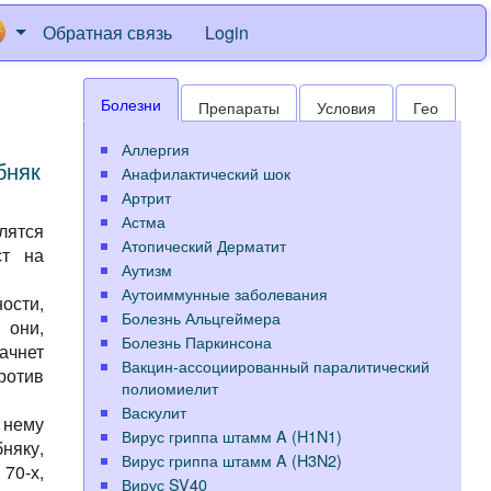
Обратная связь
Login
Болезни
Препараты
Условия
Гео
Аллергия
бняк
Анафилактический шок
Артрит
Астма
лятся
Атопический Дерматит
ст на
Аутизм
Аутоиммунные заболевания
ости,
Болезнь Альцгеймера
 они,
Болезнь Паркинсона
ачнет
Вакцин-ассоциированный паралитический
ротив
полиомиелит
Васкулит
 нему
Вирус гриппа штамм A (H1N1)
няку,
Вирус гриппа штамм A (H3N2)
70-х,
Вирус SV40