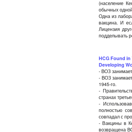
(население Ке
обычных одной 
Одна из лабо
вакцина. И ес
Лицензия дру
подделывать р
HCG Found in 
Developing Wo
- ВОЗ занимает
- ВОЗ занимае
1945-го.
- Правитель
странах третье
- Использова
полностью со
совпадал с про
- Вакцины в 
возвращена ВО