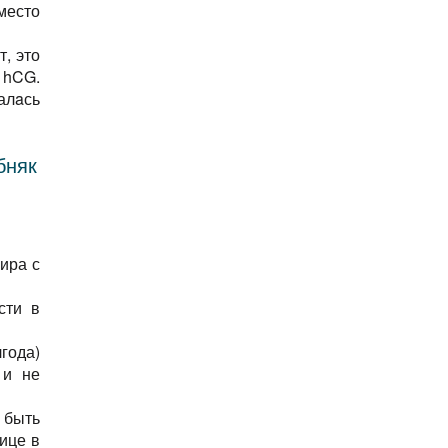
место
Рак
Рак груди
т, это
Рак кожи
 hCG.
Рак яичника
залaсь
Рассеянный склероз
Свинка
Сердечно-сосудистые заболевания
бняк
Синдром внезапной детской смерти (СВДС)
Синдром Гийена-Барре
Столбняк новорожденных
Тромбоцитопеническая пурпура
Фебрильные Судороги
ира с
Экзема
Эмпиема
сти в
Энцефалит
Энцефалопатия
года)
 и не
 быть
ице в