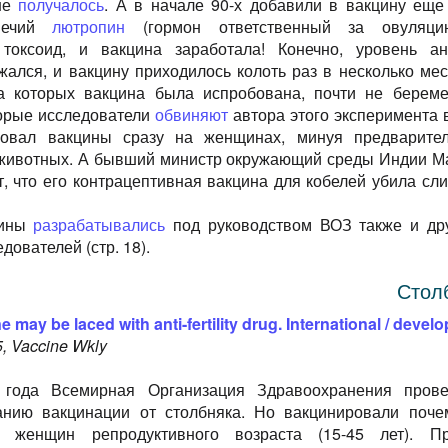
 не
получалось
. А в начале 90-х добавили в вакцину еще
овечий
лютропин
(гормон ответственный за овуляци
токсоид, и вакцина заработала! Конечно, уровень ан
жался, и вакцину приходилось колоть раз в несколько мес
на которых вакцина была испробована, почти не береме
орые исследователи
обвиняют
автора этого эксперимента в
ровал вакцины сразу на женщинах, минуя предварите
 животных. А бывший министр окружающий среды Индии М
т, что его контрацептивная вакцина для кобелей убила сл
цины
разрабатывались
под руководством ВОЗ также и др
дователей (стр. 18).
Стол
 may be laced with anti-fertility drug. International / devel
, Vaccine Wkly
года Всемирная Организация Здравоохранения пров
анию вакцинации от столбняка. Но вакцинировали почем
о женщин репродуктивного возраста (15-45 лет). П