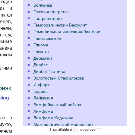
 один
Волчанка
ю) и
Газовая гангрена
тител
Гастроэнтерит
яцев,
Геморрагический Васкулит
нели.
Гемофильная инфекция/бактерия
 том,
Гипогликемия
льные
Глиома
анека
Глухота
ишком
Дерматит
Диабет
угими
Диабет 1го типа
Золотистый Стафилококк
Инфаркт
бняк
Кариес
oping
Лейкемия
Лимфобластный лейкоз
Лимфома
ела в
Лимфома Ходжкина
у-то,
Макрофагический миофасцит
↑ scrollable with mouse over ↑
ричем
Меланома