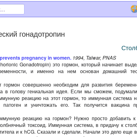
ский гонадотропин
Стол
 prevents pregnancy in women.
1994, Talwar, PNAS
orionic Gonadotropin) это гормон, который начинает выде
ременности, и именно на нем основан домашний те
от гормон совершенно необходим для развития беременн
а в голову гениальная идея. Если мы сможем, подумали
ммунную реакцию на этот гормон, то иммунная система н
 патоген и уничтожать его. Так получится вакцина п
иммунную реакцию на гормон? Нужно просто добавить к
олбнячный токсоид. Иммунная система, в придачу к столб
итела и к hCG. Сказали и сделали. Начали это дело еще в 