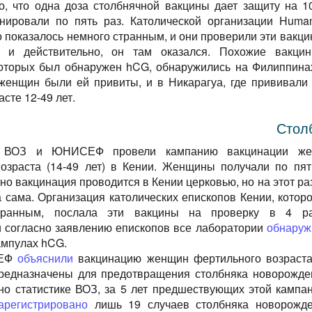
о, что одна доза столбнячной вакцины дает защиту на 10
нировали по пять раз. Католической организации Human
это показалось немного странным, и они проверили эти вакц
 и действительно, он там оказался. Похожие вакци
которых был обнаружен hCG, обнаружились на Филиппинах
женщин были ей привиты, и в Никарагуа, где прививали
сте 12-49 лет.
Стол
 ВОЗ и ЮНИСЕФ провели кампанию вакцинации же
озраста (14-49 лет) в Кении. Женщины получали по пят
но вакцинация проводится в Кении церковью, но на этот ра
 сама. Организация католических епископов Кении, которо
странным, послала эти вакцины на проверку в 4 р
и согласно заявлению епископов все лаборатории
обнаруж
ампулах hCG.
СЕФ
объяснили
вакцинацию женщин фертильного возраста
предназначены для предотвращения столбняка новорожде
но статистике ВОЗ, за 5 лет предшествующих этой кампан
арегистрировано
лишь 19 случаев столбняка новорожд