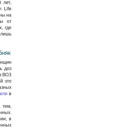
 лет,
Менингит
 Life
Менингоэнцефалит
ины на
Метициллин-резистентный Золотистый
Стафилококк
ны от
Миелома
, где
Моракселла Катаралис
 лишь
Нарколепсия
Неврологические заболевания
бняк
Нефротический синдром
Ортостатическая непереносимость
нщин
Орхит
ь доз
Остеоартроз
з ВОЗ
Острый вялый миелит
й это
Острый средний отит
азных
Панкреатит
или
в
Паралич Белла
Паротит
 тем,
Плечевой неврит
нных.
Пневмония
ии, в
Потеря волос
енных
Псевдомембранозный энтероколит