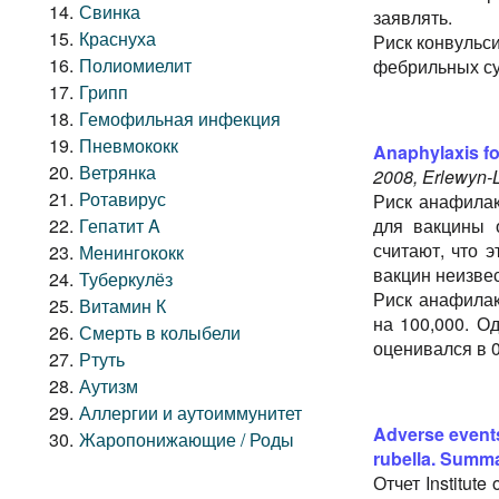
Свинка
заявлять.
Краснуха
Риск конвульс
Полиомиелит
фебрильных суд
Грипп
Гемофильная инфекция
Пневмококк
Anaphylaxis fo
Ветрянка
2008, Erlewyn-L
Ротавирус
Риск анафилак
Гепатит A
для вакцины 
считают, что 
Менингококк
вакцин неизвес
Туберкулёз
Риск анафилак
Витамин К
на 100,000. О
Смерть в колыбели
оценивался в 0
Ртуть
Аутизм
Аллергии и аутоиммунитет
Adverse events
Жаропонижающие / Роды
rubella. Summar
Отчет Institute