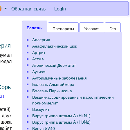
Обратная связь
Login
Болезни
Препараты
Условия
Гео
Аллергия
ерия
Анафилактический шок
Артрит
думал
Астма
людал
Атопический Дерматит
Аутизм
Аутоиммунные заболевания
Болезнь Альцгеймера
Корь
Болезнь Паркинсона
at
Вакцин-ассоциированный паралитический
полиомиелит
тей).
Васкулит
 двух
Вирус гриппа штамм A (H1N1)
 шока
Вирус гриппа штамм A (H3N2)
любят
Вирус SV40