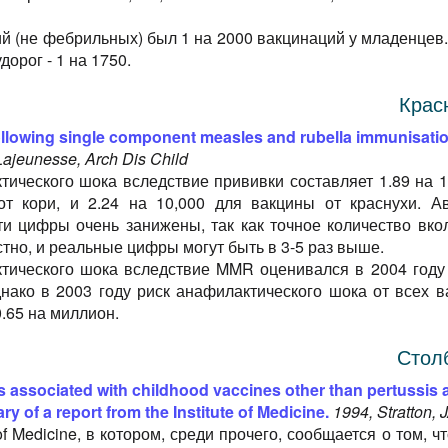
ий (не фебрильных) был 1 на 2000 вакцинаций у младенцев.
орог - 1 на 1750.
Крас
llowing single component measles and rubella immunisatio
ajeunesse, Arch Dis Child
тического шока вследствие прививки составляет 1.89 на 1
от кори, и 2.24 на 10,000 для вакцины от краснухи. А
эти цифры очень занижены, так как точное количество вко
тно, и реальные цифры могут быть в 3-5 раз выше.
тического шока вследствие MMR оценивался в 2004 году 
днако в 2003 году риск анафилактического шока от всех в
.65 на миллион.
Стол
 associated with childhood vaccines other than pertussis 
y of a report from the Institute of Medicine.
1994, Stratton,
 of Medicine, в котором, среди прочего, сообщается о том, ч