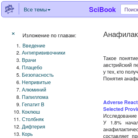
SciBook
Все темы
×
Анафилак
Изложение по главам:
Введение
Антипрививочники
Такое поняти
Врачи
австрийский п
Плацебо
у тех, кто по
Безопасность
Понятия анафи
Непривитые
Алюминий
Папиллома
Adverse Reacti
Гепатит B
Selected Provin
Коклюш
Исследование 
Столбняк
У 1.8% нача
Дифтерия
анафилактичес
Корь
составляет п