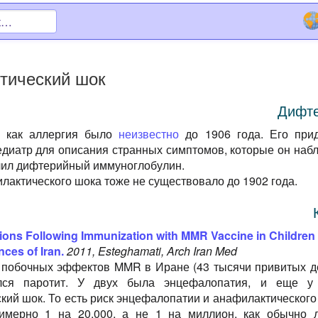
тический шок
Дифт
е как аллергия было
неизвестно
до 1906 года. Его при
едиатр для описания странных симптомов, которые он наб
лучил дифтерийный иммуноглобулин.
лактического шока тоже не существовало до 1902 года.
ons Following Immunization with MMR Vaccine in Children 
ces of Iran.
2011, Esteghamati, Arch Iran Med
побочных эффектов MMR в Иране (43 тысячи привитых де
лся паротит. У двух была энцефалопатия, и еще у
кий шок. То есть риск энцефалопатии и анафилактического
римерно 1 на 20,000, а не 1 на миллион, как обычно 