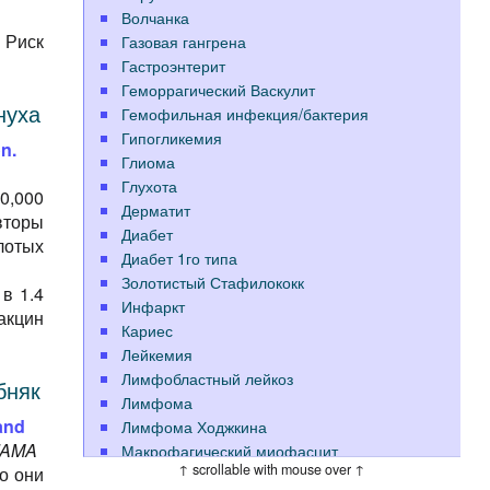
Волчанка
 Риск
Газовая гангрена
Гастроэнтерит
Геморрагический Васкулит
нуха
Гемофильная инфекция/бактерия
Гипогликемия
n.
Глиома
Глухота
0,000
Дерматит
вторы
Диабет
лотых
Диабет 1го типа
Золотистый Стафилококк
в 1.4
Инфаркт
акцин
Кариес
Лейкемия
Лимфобластный лейкоз
бняк
Лимфома
and
Лимфома Ходжкина
 JAMA
Макрофагический миофасцит
↑ scrollable with mouse over ↑
то они
Меланома