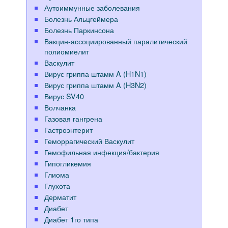
Аутоиммунные заболевания
Болезнь Альцгеймера
Болезнь Паркинсона
Вакцин-ассоциированный паралитический
полиомиелит
Васкулит
Вирус гриппа штамм A (H1N1)
Вирус гриппа штамм A (H3N2)
Вирус SV40
Волчанка
Газовая гангрена
Гастроэнтерит
Геморрагический Васкулит
Гемофильная инфекция/бактерия
Гипогликемия
Глиома
Глухота
Дерматит
Диабет
Диабет 1го типа