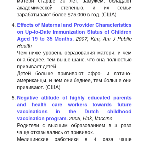
матери старше 30 лет, замужем, обладают
академической степенью, и их семьи
зарабатывают более $75,000 в год. (США)
Effects of Maternal and Provider Characteristics
on Up-to-Date Immunization Status of Children
Aged 19 to 35 Months.
2007, Kim, Am J Public
Health
Чем ниже уровень образования матери, и чем
она беднее, тем выше шанс, что она полностью
прививает детей.
Детей больше прививают афро- и латино-
американцы, и чем они беднее, тем больше они
прививают. (США)
Negative attitude of highly educated parents
and health care workers towards future
vaccinations in the Dutch childhood
vaccination program.
2005, Hak, Vaccine
Родители с высшим образованием в 3 раза
чаще отказывались от прививок.
Медицинские работники в 4 раза чаще