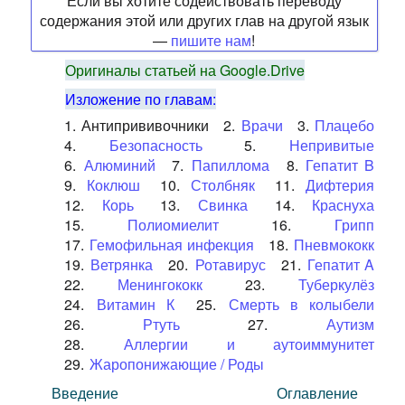
Если вы хотите содействовать переводу
содержания этой или других глав на другой язык
—
пишите нам
!
Оригиналы статьей на Google.Drive
Изложение по главам:
1.
Антипрививочники
2.
Врачи
3.
Плацебо
4.
Безопасность
5.
Непривитые
6.
Алюминий
7.
Папиллома
8.
Гепатит B
9.
Коклюш
10.
Столбняк
11.
Дифтерия
12.
Корь
13.
Свинка
14.
Краснуха
15.
Полиомиелит
16.
Грипп
17.
Гемофильная инфекция
18.
Пневмококк
19.
Ветрянка
20.
Ротавирус
21.
Гепатит A
22.
Менингококк
23.
Туберкулёз
24.
Витамин К
25.
Смерть в колыбели
26.
Ртуть
27.
Аутизм
28.
Аллергии и аутоиммунитет
29.
Жаропонижающие / Роды
Введение
Оглавление