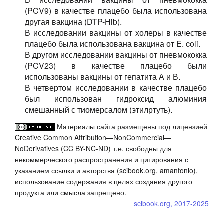
(PCV9) в качестве плацебо была использована
другая вакцина (DTP-Hib).
В исследовании вакцины от холеры в качестве
плацебо была использована вакцина от E. coli.
В другом исследовании вакцины от пневмококка
(PCV23) в качестве плацебо были
использованы вакцины от гепатита А и В.
В четвертом исследовании в качестве плацебо
был использован гидроксид алюминия
смешанный с тиомерсалом (этилртуть).
Материалы сайта размещены под лицензией
Creative Common Attribution—NonCommercial—
NoDerivatives (CC BY-NC-ND) т.е. свободны для
некоммерческого распространения и цитирования с
указанием ссылки и авторства (scibook.org, amantonio),
использование содержания в целях создания другого
продукта или смысла запрещено.
scibook.org, 2017-2025