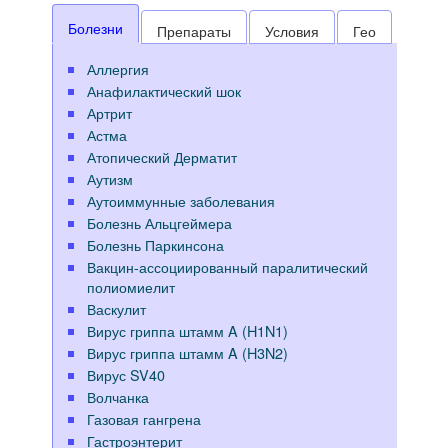
Болезни
Препараты
Условия
Гео
Аллергия
Анафилактический шок
Артрит
Астма
Атопический Дерматит
Аутизм
Аутоиммунные заболевания
Болезнь Альцгеймера
Болезнь Паркинсона
Вакцин-ассоциированный паралитический
полиомиелит
Васкулит
Вирус гриппа штамм A (H1N1)
Вирус гриппа штамм A (H3N2)
Вирус SV40
Волчанка
Газовая гангрена
Гастроэнтерит