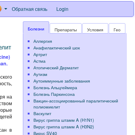
Обратная связь
Login
Болезни
Препараты
Условия
Гео
Аллергия
елит
Анафилактический шок
Артрит
cine)
Астма
man.
Атопический Дерматит
Аутизм
ского
Аутоиммунные заболевания
ность,
Болезнь Альцгеймера
Болезнь Паркинсона
ря на
Вакцин-ассоциированный паралитический
ством
полиомиелит
торые
Васкулит
детей
Вирус гриппа штамм A (H1N1)
Вирус гриппа штамм A (H3N2)
сан в
Вирус SV40