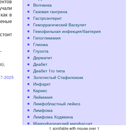
ентов
Волчанка
учали
Газовая гангрена
как в
Гастроэнтерит
ченые
Геморрагический Васкулит
Гемофильная инфекция/бактерия
стоит
Гипогликемия
Глиома
Глухота
—
Дерматит
Диабет
o),
Диабет 1го типа
.
Золотистый Стафилококк
17-2025
Инфаркт
Кариес
Лейкемия
Лимфобластный лейкоз
Лимфома
Лимфома Ходжкина
Макрофагический миофасцит
↑ scrollable with mouse over ↑
Меланома