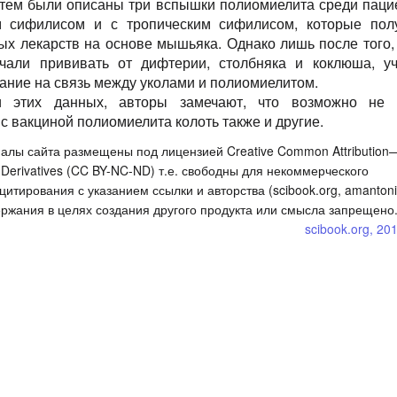
затем были описаны три вспышки полиомиелита среди паци
 сифилисом и с тропическим сифилисом, которые пол
ых лекарств на основе мышьяка. Однако лишь после того, 
ачали прививать от дифтерии, столбняка и коклюша, у
ание на связь между уколами и полиомиелитом.
 этих данных, авторы замечают, что возможно не 
с вакциной полиомиелита колоть также и другие.
алы сайта размещены под лицензией Creative Common Attribution
rivatives (CC BY-NC-ND) т.е. свободны для некоммерческого
итирования с указанием ссылки и авторства (scibook.org, amantoni
ржания в целях создания другого продукта или смысла запрещено
scibook.org, 20