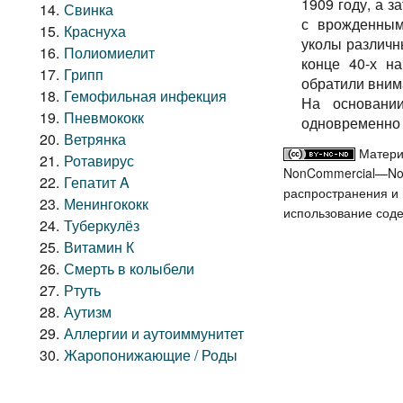
1909 году, а 
Свинка
с врожденным
Краснуха
уколы различн
Полиомиелит
конце 40-х н
Грипп
обратили вним
Гемофильная инфекция
На основании
Пневмококк
одновременно 
Ветрянка
Матери
Ротавирус
NonCommercial—NoDe
Гепатит A
распространения и ц
Менингококк
использование соде
Туберкулёз
Витамин К
Смерть в колыбели
Ртуть
Аутизм
Аллергии и аутоиммунитет
Жаропонижающие / Роды