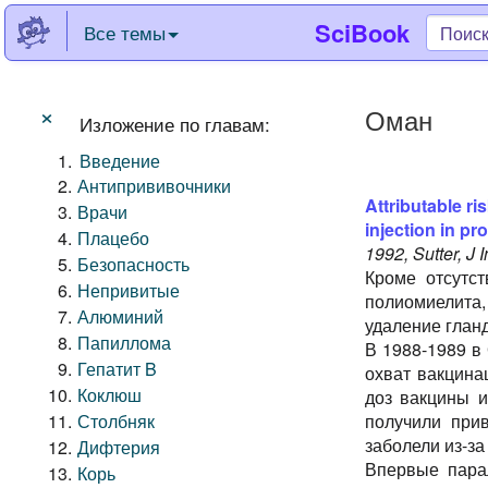
SciBook
Все темы
×
Оман
Изложение по главам:
Введение
Антипрививочники
Attributable ri
Врачи
injection in pr
Плацебо
1992, Sutter, J I
Безопасность
Кроме отсутст
Непривитые
полиомиелита, 
Алюминий
удаление гланд
Папиллома
В 1988-1989 в
Гепатит B
охват вакцина
Коклюш
доз вакцины и
Столбняк
получили при
заболели из-за
Дифтерия
Впервые пара
Корь