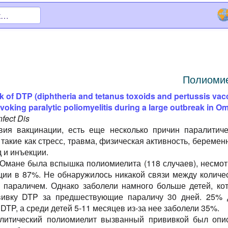
Полиоми
sk of DTP (diphtheria and tetanus toxoids and pertussis vac
ovoking paralytic poliomyelitis during a large outbreak in O
nfect Dis
вия вакцинации, есть еще несколько причин паралитиче
такие как стресс, травма, физическая активность, беремен
 и инъекции.
 Омане была вспышка полиомиелита (118 случаев), несмот
ции в 87%. Не обнаружилось никакой связи между количе
 параличем. Однако заболели намного больше детей, ко
вивку DTP за предшествующие параличу 30 дней. 25% 
 DTP, а среди детей 5-11 месяцев из-за нее заболели 35%.
литический полиомиелит вызванный прививкой был опи