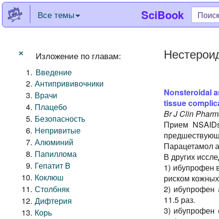
SciBook
Все темы
×
Нестерои
Изложение по главам:
Введение
Антипрививочники
Nonsteroidal a
Врачи
tissue complica
Плацебо
Br J Clin Pharm
Безопасность
Прием NSAIDs
Непривитые
предшествующ
Алюминий
Парацетамол а
Папиллома
В других иссл
Гепатит B
1) ибупрофен 
Коклюш
риском кожных
Столбняк
2) ибупрофен
11.5 раз.
Дифтерия
3) ибупрофен 
Корь