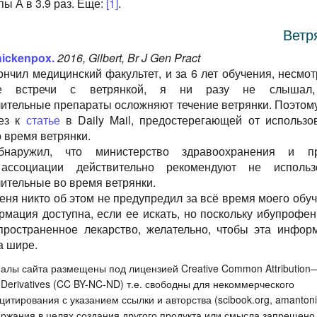
ы А в 3.9 раз. Еще:
[1]
.
Ветр
ickenpox.
2016, Gilbert, Br J Gen Pract
ончил медицинский факультет, и за 6 лет обучения, несмот
ые встречи с ветрянкой, я ни разу не слышал,
ительные препараты осложняют течение ветрянки. Поэтому
ьез к
статье
в Daily Mail, предостерегающей от использо
 время ветрянки.
наружил, что министерство здравоохранения и п
ассоциации действительно рекомендуют не использ
ительные во время ветрянки.
еня никто об этом не предупредил за всё время моего обуч
рмация доступна, если ее искать, но поскольку ибупрофен 
пространенное лекарство, желательно, чтобы эта инфор
а шире.
алы сайта размещены под лицензией Creative Common Attribution
rivatives (CC BY-NC-ND) т.е. свободны для некоммерческого
итирования с указанием ссылки и авторства (scibook.org, amantoni
ржания в целях создания другого продукта или смысла запрещено