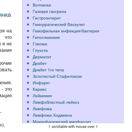
Волчанка
Газовая гангрена
янка
Гастроэнтерит
Геморрагический Васкулит
ря на
Гемофильная инфекция/бактерия
 что
Гипогликемия
 я не
Глиома
вания
Глухота
Дерматит
рочие
Диабет
овать
Диабет 1го типа
Золотистый Стафилококк
ения.
Инфаркт
- это
Кариес
мация
Лейкемия
Лимфобластный лейкоз
Лимфома
—
Лимфома Ходжкина
Макрофагический миофасцит
o),
↑ scrollable with mouse over ↑
Меланома
.