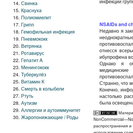
инфекции групп
Свинка
Краснуха
Полиомиелит
NSAIDs and ch
Грипп
Недавно я зак
Гемофильная инфекция
неоднократн
Пневмококк
противовоспал
Ветрянка
отнесся всер
Ротавирус
ибупрофена во
Гепатит A
Однако я об
Менингококк
медицинские 
Туберкулёз
противовоспал
Витамин К
Странно, что м
Смерть в колыбели
Конечно, инфо
Ртуть
настолько рас
была освещен
Аутизм
Аллергии и аутоиммунитет
Матери
Жаропонижающие / Роды
NonCommercial—NoDe
распространения и ц
использование соде