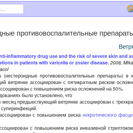
дные противовоспалительные препарат
Ветр
nti-inflammatory drug use and the risk of severe skin and so
tions in patients with varicella or zoster disease.
2008, Mika
acol
 (нестероидные противовоспалительные препараты) в 
ий ветрянке ассоциирован с пятикратным риском осложн
ссоциирован с повышением риска осложнений на 50%.
едованиях было установлено, что
в месяц предшествующий ветрянке ассоциирован с трехкр
 суперинфекций.
 ассоциирован с повышением риска
некротического фасци
ссоциирован с повышением риска инвазивной стрептокок