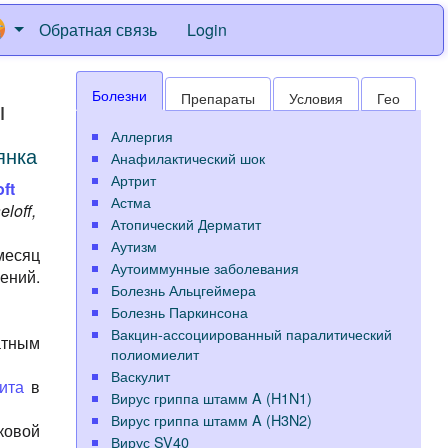
Обратная связь
Login
Болезни
Препараты
Условия
Гео
ы
Аллергия
янка
Анафилактический шок
Артрит
ft
Астма
eloff,
Атопический Дерматит
Аутизм
месяц
Аутоиммунные заболевания
ений.
Болезнь Альцгеймера
Болезнь Паркинсона
Вакцин-ассоциированный паралитический
атным
полиомиелит
Васкулит
ита
в
Вирус гриппа штамм A (H1N1)
Вирус гриппа штамм A (H3N2)
ковой
Вирус SV40