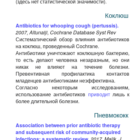
(здесь нет статистической значимости).
Коклюш
Antibiotics for whooping cough (pertussis).
2007, Altunaiji, Cochrane Database Syst Rev
Систематический обзор влияния антибиотиков
на коклюш, проведенный Cochrane.
Антибиотики уничтожают коклюшную бактерию,
то есть делают человека незаразным, но они
никак не влияют на течение болезни.
Превентивная профилактика контактов
младенцев антибиотиками неэффективна.
Согласно некоторым исследованиям,
использование антибиотиков
приводит
лишь к
более длительной болезни.
Пневмококк
Association between prior antibiotic therapy
and subsequent risk of community-acquired
infections: a systematic review.
2017, Malik, J