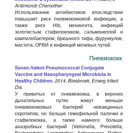
Antimicrob Chemother
Использование антибиотиков впоследствии
повышает риск пневмококковой инфекции, а
также риск Hib, менингита, инфекций
золотистым стафилококком, сальмонеллой и
кампилобактером, брюшного тифа, фурункулов,
мастита, ОРВИ и инфекций мочевых путей.
Пневмококк
Seven-Valent Pneumococcal Conjugate
Vaccine and Nasopharyngeal Microbiota in
Healthy Children.
2014, Biesbroek, Emerg Infect
Dis
У привитых от пневмококка, в верхних
дыхательных путях живут меньше
пневмококковых бактерий невакцинных
серотипов, но больше гемофильной палочки и
стафилококка, а также намного больше
анаэробных бактерий (Veilonella, Prevotella,
Bacteroidetes, Leptotrichia), Actinomyces, Rothia,