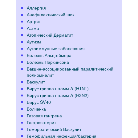
Аллергия
Анафилактический шок
Артрит
Астма
Атопический Дерматит
Аутизм
Аутоиммунные заболевания
Болезнь Альцгеймера
Болезнь Паркинсона
Вакцин-ассоциированный паралитический
полиомиелит
Васкулит
Вирус гриппа штамм A (H1N1)
Вирус гриппа штамм A (H3N2)
Вирус SV40
Волчанка
Газовая гангрена
Гастроэнтерит
Геморрагический Васкулит
Гемофильная инфекция/бактерия