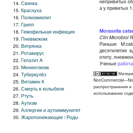
непривитых об
Свинка
а у привитых 1
Краснуха
Полиомиелит
Грипп
Moraxella cata
Гемофильная инфекция
Clin Microbiol 
Пневмококк
Раньше M.cat
Ветрянка
десятилетие в
Ротавирус
отиту, пневмо
Гепатит A
Ученые
работ
Менингококк
Матери
Туберкулёз
NonCommercial—NoDe
Витамин К
распространения и ц
Смерть в колыбели
использование соде
Ртуть
Аутизм
Аллергии и аутоиммунитет
Жаропонижающие / Роды