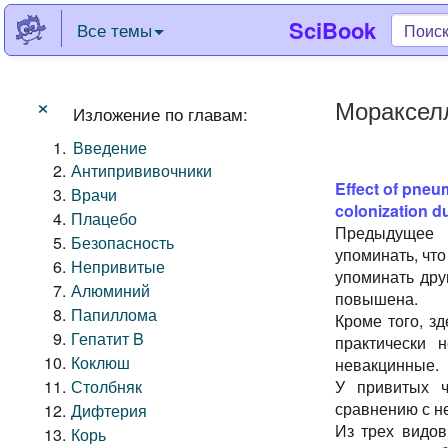
SciBook
Все темы
×
Мораксел
Изложение по главам:
Введение
Антипрививочники
Effect of pneu
Врачи
colonization du
Плацебо
Предыдущее
Безопасность
упоминать, что
Непривитые
упоминать дру
Алюминий
повышена.
Папиллома
Кроме того, з
Гепатит B
практически 
Коклюш
невакцинные.
Столбняк
У привитых ч
сравнению с н
Дифтерия
Из трех видов
Корь