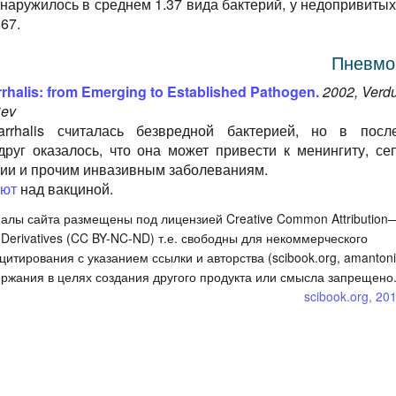
наружилось в среднем 1.37 вида бактерий, у недопривитых 
.67.
Пневмо
rrhalis: from Emerging to Established Pathogen.
2002, Verdu
Rev
arrhalis считалась безвредной бактерией, но в посл
друг оказалось, что она может привести к менингиту, сеп
нии и прочим инвазивным заболеваниям.
ают
над вакциной.
алы сайта размещены под лицензией Creative Common Attribution
rivatives (CC BY-NC-ND) т.е. свободны для некоммерческого
итирования с указанием ссылки и авторства (scibook.org, amantoni
ржания в целях создания другого продукта или смысла запрещено
scibook.org, 20