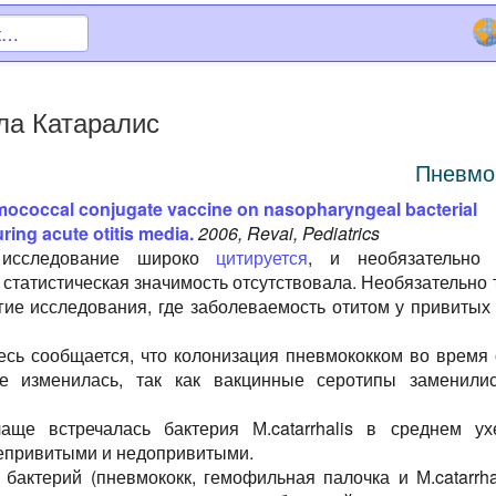
ла Катаралис
Пневмо
mococcal conjugate vaccine on nasopharyngeal bacterial
ring acute otitis media.
2006, Revai, Pediatrics
 исследование широко
цитируется
, и необязательно
 статистическая значимость отсутствовала. Необязательно 
гие исследования, где заболеваемость отитом у привитых
десь сообщается, что колонизация пневмококком во время 
не изменилась, так как вакцинные серотипы заменили
аще встречалась бактерия М.catarrhalis в среднем ух
епривитыми и недопривитыми.
 бактерий (пневмококк, гемофильная палочка и М.catarrhal