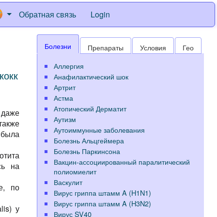
Обратная связь
Login
Болезни
Препараты
Условия
Гео
Аллергия
кокк
Анафилактический шок
Артрит
Астма
Атопический Дерматит
 даже
Аутизм
также
Аутоиммунные заболевания
 была
Болезнь Альцгеймера
Болезнь Паркинсона
отита
Вакцин-ассоциированный паралитический
сь на
полиомиелит
Васкулит
е, по
Вирус гриппа штамм A (H1N1)
Вирус гриппа штамм A (H3N2)
is) у
Вирус SV40