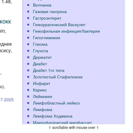
1.48,
Волчанка
Газовая гангрена
Гастроэнтерит
кокк
Геморрагический Васкулит
in,
Гемофильная инфекция/бактерия
Гипогликемия
еднее
Глиома
сису,
Глухота
Дерматит
Диабет
Диабет 1го типа
—
Золотистый Стафилококк
Инфаркт
o),
Кариес
.
Лейкемия
17-2025
Лимфобластный лейкоз
Лимфома
Лимфома Ходжкина
Макрофагический миофасцит
↑ scrollable with mouse over ↑
Меланома